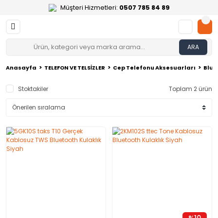
Müşteri Hizmetleri:
0507 785 84 89
ARA
Anasayfa
TELEFON VE TELSİZLER
Cep Telefonu Aksesuarları
Blue
Stoktakiler
Toplam 2 ürün