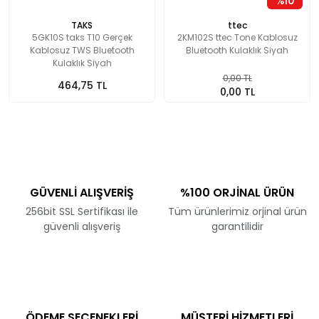
%10
TAKS
ttec
5GK10S taks T10 Gerçek
2KM102S ttec Tone Kablosuz
Kablosuz TWS Bluetooth
Bluetooth Kulaklık Siyah
Kulaklık Siyah
0,00 TL
464,75 TL
0,00 TL
GÜVENLİ ALIŞVERİŞ
%100 ORJİNAL ÜRÜN
256bit SSL Sertifikası ile
Tüm ürünlerimiz orjinal ürün
güvenli alışveriş
garantilidir
ÖDEME SEÇENEKLERİ
MÜŞTERİ HİZMETLERİ