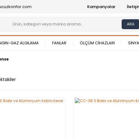
ucuzkonfor.com
Kampanyalar
İleti
ARA
NGIN-GAZ ALGILAMA
FANLAR
ÖLÇÜM CİHAZLARI
SİNYA
ense
ktakiler