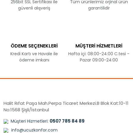
256bit SSL Sertifikası ile
Tüm ürünlerimiz orjinal ürün
güvenli alışveriş
garantilidir
ÖDEME SEÇENEKLERİ
MÜŞTERİ HİZMETLERİ
Kredi Kartı ve Havale ile
Hafta içi: 08:00-24:00 C.tesi -
ödeme imkanı
Pazar 09:00-24:00
Halit Rıfat Paşa Mah.Perpa Ticaret Merkezi.B Blok Kat:10-11
No:1568 Şişli/İstanbul
0507 785 84 89
Müşteri Hizmetleri:
info@ucuzkonfor.com