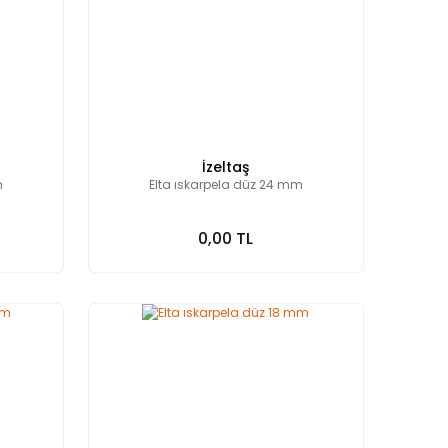
İzeltaş
m
Elta ıskarpela düz 24 mm
0,00 TL