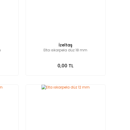
İzeltaş
m
Elta ıskarpela düz 18 mm
0,00 TL