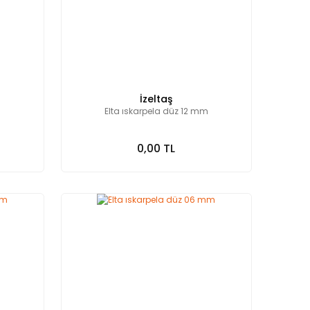
İzeltaş
m
Elta ıskarpela düz 12 mm
0,00 TL