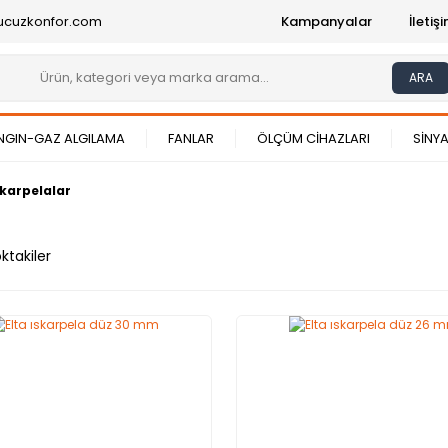
ucuzkonfor.com
Kampanyalar
İleti
ARA
NGIN-GAZ ALGILAMA
FANLAR
ÖLÇÜM CİHAZLARI
SİNYA
skarpelalar
ktakiler