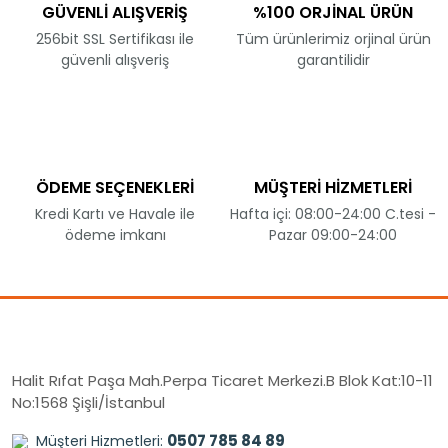
GÜVENLİ ALIŞVERİŞ
%100 ORJİNAL ÜRÜN
256bit SSL Sertifikası ile
Tüm ürünlerimiz orjinal ürün
güvenli alışveriş
garantilidir
ÖDEME SEÇENEKLERİ
MÜŞTERİ HİZMETLERİ
Kredi Kartı ve Havale ile
Hafta içi: 08:00-24:00 C.tesi -
ödeme imkanı
Pazar 09:00-24:00
Halit Rıfat Paşa Mah.Perpa Ticaret Merkezi.B Blok Kat:10-11
No:1568 Şişli/İstanbul
0507 785 84 89
Müşteri Hizmetleri: