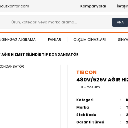
ucuzkonfor.com
Kampanyalar
İleti
ARA
NGIN-GAZ ALGILAMA
FANLAR
ÖLÇÜM CİHAZLARI
SİNYA
 AĞIR HİZMET SİLİNDİR TİP KONDANSATÖR
TIBCON
480V/525V AĞIR Hİ
0 - Yorum
Kategori
Marka
Stok Kodu
Garanti Süresi