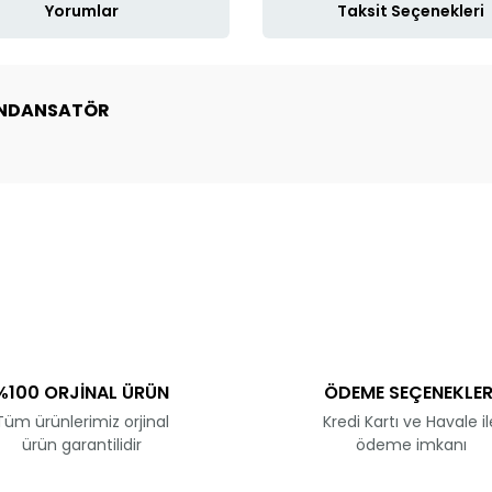
Yorumlar
Taksit Seçenekleri
KONDANSATÖR
ve diğer konularda yetersiz gördüğünüz noktaları öneri formunu kullanar
Bu ürüne ilk yorumu siz yapın!
Yorum Yaz
%100 ORJİNAL ÜRÜN
ÖDEME SEÇENEKLER
Tüm ürünlerimiz orjinal
Kredi Kartı ve Havale il
ürün garantilidir
ödeme imkanı