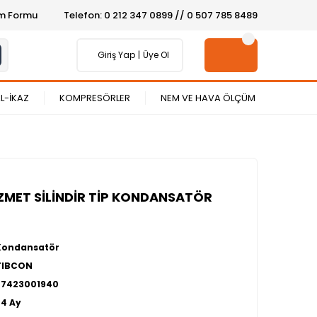
şim Formu
Telefon: 0 212 347 0899 // 0 507 785 8489
Giriş Yap
Üye Ol
L-İKAZ
KOMPRESÖRLER
NEM VE HAVA ÖLÇÜM
ZMET SİLİNDİR TİP KONDANSATÖR
Kondansatör
TIBCON
27423001940
24 Ay