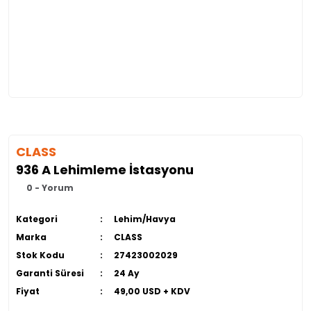
CLASS
936 A Lehimleme İstasyonu
0 - Yorum
Kategori
Lehim/Havya
Marka
CLASS
Stok Kodu
27423002029
Garanti Süresi
24 Ay
Fiyat
49,00 USD + KDV