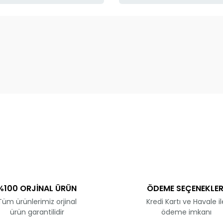
ve diğer konularda yetersiz gördüğünüz noktaları öneri formunu kullanar
Bu ürüne ilk yorumu siz yapın!
Yorum Yaz
%100 ORJİNAL ÜRÜN
ÖDEME SEÇENEKLER
Tüm ürünlerimiz orjinal
Kredi Kartı ve Havale il
ürün garantilidir
ödeme imkanı