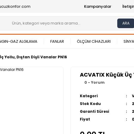
ucuzkonfor.com
Kampanyalar
İleti
ARA
NGIN-GAZ ALGILAMA
FANLAR
ÖLÇÜM CİHAZLARI
SİNYA
 Yollu, Dıştan Dişli Vanalar PN16
ACVATIX Küçük Üç Yo
0 - Yorum
Kategori
Stok Kodu
Garanti Süresi
Fiyat