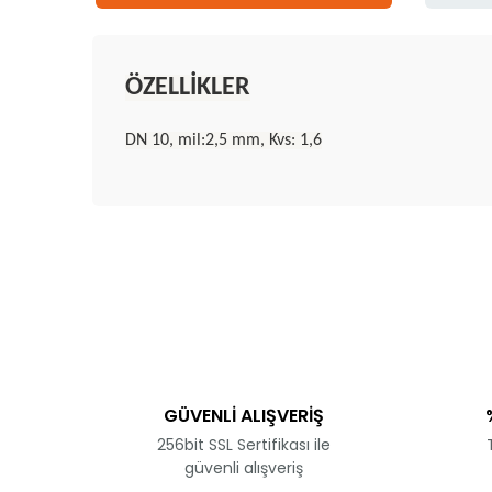
ÖZELLİKLER
DN 10, mil:2,5 mm, Kvs: 1,6
Bu ürünün fiyat bilgisi, resim, ürün açıklamalarında 
Görüş ve önerileriniz için teşekkür ederiz.
Ürün resmi kalitesiz, bozuk veya görüntülenemiyor.
Ürün açıklamasında eksik bilgiler bulunuyor.
Ürün bilgilerinde hatalar bulunuyor.
GÜVENLİ ALIŞVERİŞ
Ürün fiyatı diğer sitelerden daha pahalı.
256bit SSL Sertifikası ile
Bu ürüne benzer farklı alternatifler olmalı.
güvenli alışveriş