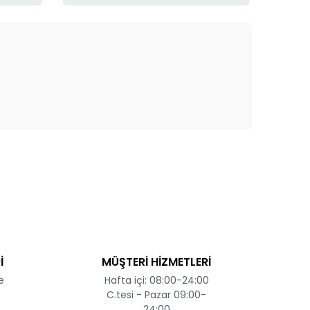
ak tarafımıza iletebilirsiniz.
İ
MÜŞTERİ HİZMETLERİ
e
Hafta içi: 08:00-24:00
C.tesi - Pazar 09:00-
24:00