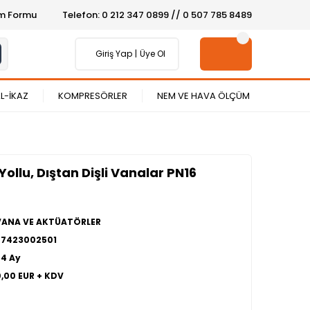
şim Formu
Telefon: 0 212 347 0899 // 0 507 785 8489
Giriş Yap
Üye Ol
L-İKAZ
KOMPRESÖRLER
NEM VE HAVA ÖLÇÜM
llu, Dıştan Dişli Vanalar PN16
VANA VE AKTÜATÖRLER
27423002501
24 Ay
0,00 EUR + KDV