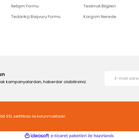
İletişim Formu
Teslimat Bilgileri
Tedarikçi Başvuru Formu
Kargom Nerede
un
rak kampanyalardan, haberdar olabilirsiniz.
6bit SSL sertifikası ile korunmaktadır.
ile
ideasoft
e-