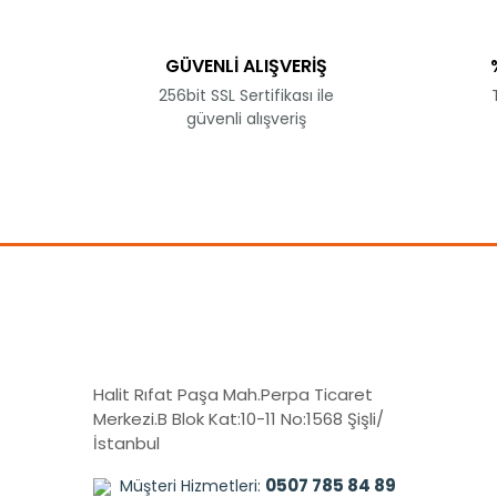
Ürün açıklamasında eksik bilgiler bulunuyor.
Ürün bilgilerinde hatalar bulunuyor.
GÜVENLİ ALIŞVERİŞ
Ürün fiyatı diğer sitelerden daha pahalı.
256bit SSL Sertifikası ile
Bu ürüne benzer farklı alternatifler olmalı.
güvenli alışveriş
Halit Rıfat Paşa Mah.Perpa Ticaret
Merkezi.B Blok Kat:10-11 No:1568 Şişli/
İstanbul
0507 785 84 89
Müşteri Hizmetleri: