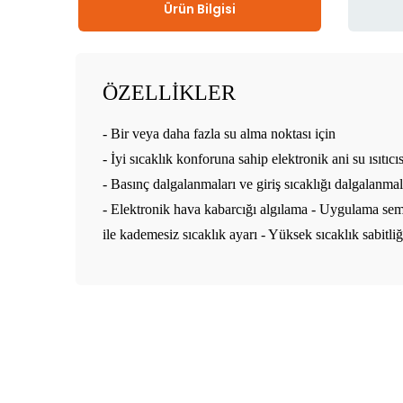
Ürün Bilgisi
ÖZELLİKLER
- Bir veya daha fazla su alma noktası için
- İyi sıcaklık konforuna sahip elektronik ani su ısıtıcıs
- Basınç dalgalanmaları ve giriş sıcaklığı dalgalanmala
- Elektronik hava kabarcığı algılama -
Uygulama semb
ile kademesiz sıcaklık ayarı
- Yüksek
sıcaklık sabitli
Bu ürünün fiyat bilgisi, resim, ürün açıklamalarında 
Görüş ve önerileriniz için teşekkür ederiz.
Ürün resmi kalitesiz, bozuk veya görüntülenemiyor.