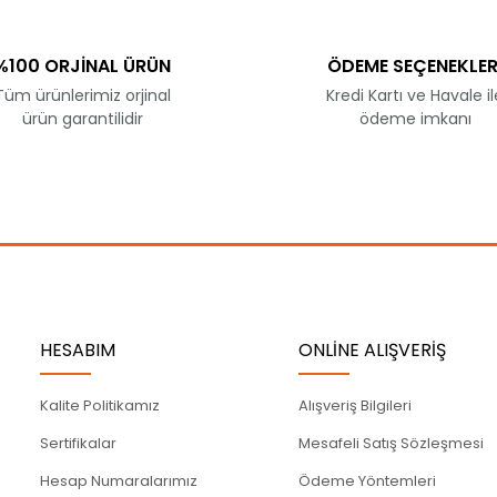
Yorum Yaz
%100 ORJİNAL ÜRÜN
ÖDEME SEÇENEKLER
Tüm ürünlerimiz orjinal
Kredi Kartı ve Havale il
ürün garantilidir
ödeme imkanı
Gönder
HESABIM
ONLİNE ALIŞVERİŞ
Kalite Politikamız
Alışveriş Bilgileri
Sertifikalar
Mesafeli Satış Sözleşmesi
Hesap Numaralarımız
Ödeme Yöntemleri