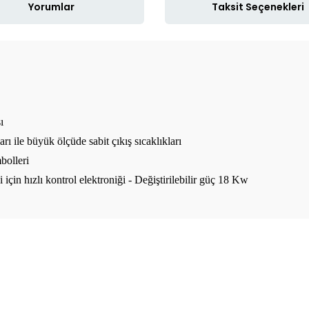
Yorumlar
Taksit Seçenekleri
ı
rı ile büyük ölçüde sabit çıkış sıcaklıkları
olleri
ği için hızlı kontrol elektroniği
- Değiştirilebilir güç 18 Kw
ve diğer konularda yetersiz gördüğünüz noktaları öneri formunu kullanar
Bu ürüne ilk yorumu siz yapın!