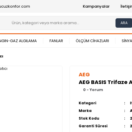
ucuzkonfor.com
Kampanyalar
İleti
ARA
NGIN-GAZ ALGILAMA
FANLAR
ÖLÇÜM CİHAZLARI
SİNYA
cı
AEG
AEG BASIS Trifaze An
0 - Yorum
Kategori
I
Marka
Stok Kodu
Garanti Süresi