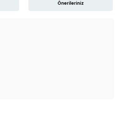
Önerileriniz
ak tarafımıza iletebilirsiniz.