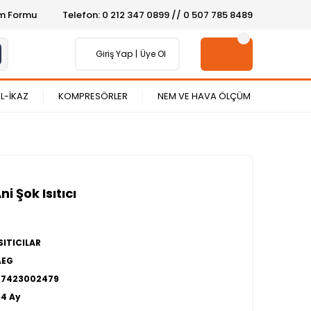
şim Formu
Telefon: 0 212 347 0899 // 0 507 785 8489
Giriş Yap
Üye Ol
L-İKAZ
KOMPRESÖRLER
NEM VE HAVA ÖLÇÜM
i Şok Isıtıcı
SITICILAR
AEG
27423002479
24 Ay