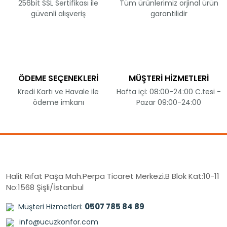
256bit SSL Sertifikası ile
Tüm ürünlerimiz orjinal ürün
güvenli alışveriş
garantilidir
ÖDEME SEÇENEKLERİ
MÜŞTERİ HİZMETLERİ
Kredi Kartı ve Havale ile
Hafta içi: 08:00-24:00 C.tesi -
ödeme imkanı
Pazar 09:00-24:00
Halit Rıfat Paşa Mah.Perpa Ticaret Merkezi.B Blok Kat:10-11
No:1568 Şişli/İstanbul
0507 785 84 89
Müşteri Hizmetleri:
info@ucuzkonfor.com