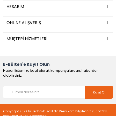
HESABIM
ONLİNE ALIŞVERİŞ
MÜŞTERİ HİZMETLERİ
E-Bülten'e Kayıt Olun
Haber listemize kayıt olarak kampanyalardan, haberdar
olabilirsiniz.
Kayıt Ol
Copyright 2022 © Her hakkı saklıdır. Kredi kartı bilgileriniz 256bit SSL
sertifikası ile korunmaktadır.