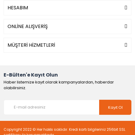
HESABIM
ONLİNE ALIŞVERİŞ
MÜŞTERİ HİZMETLERİ
E-Bülten'e Kayıt Olun
Haber listemize kayıt olarak kampanyalardan, haberdar
olabilirsiniz.
Kayıt Ol
Copyright 2022 © Her hakkı saklıdır. Kredi kartı bilgileriniz 256bit SSL
sertifikası ile korunmaktadır.