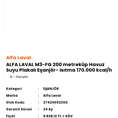
Alfa Laval
ALFA LAVAL M3-FG 200 metreküp Havuz
Suyu Plakalı Eşanjör- Isıtma 170.000 kcal/h
0 - Yorum
Kategori
EŞANJÖR
Marka
Alfa Laval
Stok Kodu
27423002200
Garanti Süresi
24 Ay
Fiyat
9.828,12 TL + KDV