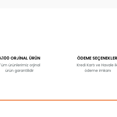
ve diğer konularda yetersiz gördüğünüz noktaları öneri formunu kullanar
Bu ürüne ilk yorumu siz yapın!
Yorum Yaz
%100 ORJİNAL ÜRÜN
ÖDEME SEÇENEKLER
Tüm ürünlerimiz orjinal
Kredi Kartı ve Havale il
ürün garantilidir
ödeme imkanı
Gönder