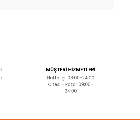
ak tarafımıza iletebilirsiniz.
İ
MÜŞTERİ HİZMETLERİ
e
Hafta içi: 08:00-24:00
C.tesi - Pazar 09:00-
24:00