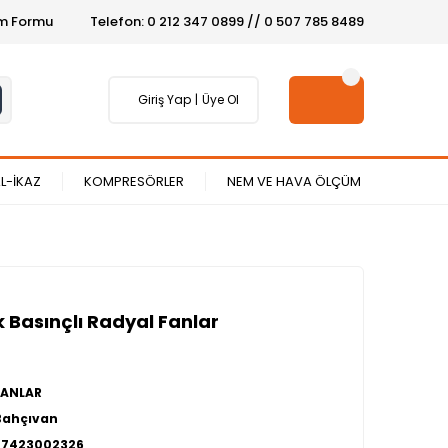
şim Formu
Telefon: 0 212 347 0899 // 0 507 785 8489
Giriş Yap
Üye Ol
L-İKAZ
KOMPRESÖRLER
NEM VE HAVA ÖLÇÜM
 Basınçlı Radyal Fanlar
FANLAR
Bahçıvan
27423002326