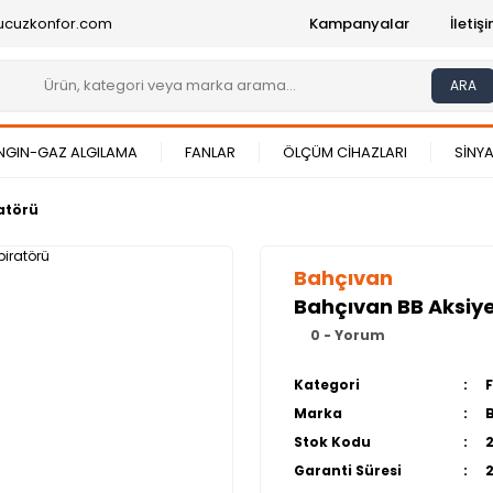
ucuzkonfor.com
Kampanyalar
İleti
ARA
NGIN-GAZ ALGILAMA
FANLAR
ÖLÇÜM CİHAZLARI
SİNYA
atörü
Bahçıvan
Bahçıvan BB Aksiye
0 - Yorum
Kategori
Marka
Stok Kodu
Garanti Süresi