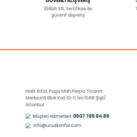
GÜVENLİ ALIŞVERİŞ
Ürün fiyatı diğer sitelerden daha pahalı.
256bit SSL Sertifikası ile
Bu ürüne benzer farklı alternatifler olmalı.
güvenli alışveriş
Halit Rıfat Paşa Mah.Perpa Ticaret
Merkezi.B Blok Kat:10-11 No:1568 Şişli/
İstanbul
0507 785 84 89
Müşteri Hizmetleri:
info@ucuzkonfor.com