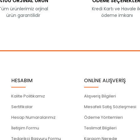
%100 ORJİNAL ÜRÜN
ÖDEME SEÇENEKLER
Tüm ürünlerimiz orjinal
Kredi Kartı ve Havale il
ürün garantilidir
ödeme imkanı
Gönder
HESABIM
ONLİNE ALIŞVERİŞ
Kalite Politikamız
Alışveriş Bilgileri
Sertifikalar
Mesafeli Satış Sözleşmesi
Hesap Numaralarımız
Ödeme Yöntemleri
İletişim Formu
Teslimat Bilgileri
Tedarikçi Başvuru Formu
Kargom Nerede