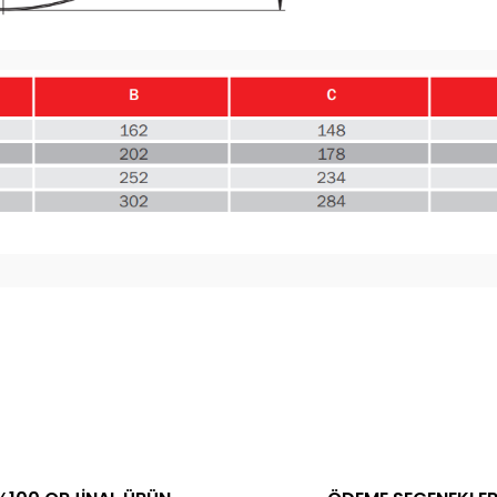
ve diğer konularda yetersiz gördüğünüz noktaları öneri formunu kullanar
Bu ürüne ilk yorumu siz yapın!
Yorum Yaz