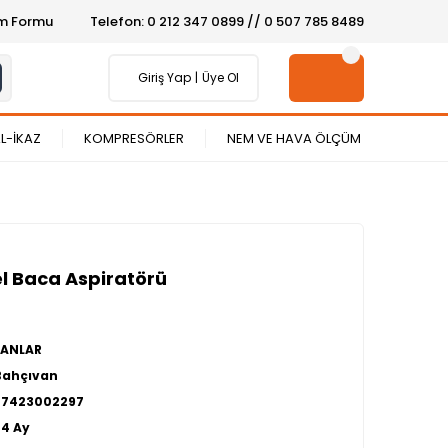
şim Formu
Telefon: 0 212 347 0899 // 0 507 785 8489
Giriş Yap
Üye Ol
L-İKAZ
KOMPRESÖRLER
NEM VE HAVA ÖLÇÜM
l Baca Aspiratörü
FANLAR
Bahçıvan
27423002297
24 Ay