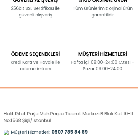
GÜVENLİ ALIŞVERİŞ
%100 ORJİNAL ÜRÜN
256bit SSL Sertifikası ile
Tüm ürünlerimiz orjinal ürün
güvenli alışveriş
garantilidir
ÖDEME SEÇENEKLERİ
MÜŞTERİ HİZMETLERİ
Kredi Kartı ve Havale ile
Hafta içi: 08:00-24:00 C.tesi -
ödeme imkanı
Pazar 09:00-24:00
Halit Rıfat Paşa Mah.Perpa Ticaret Merkezi.B Blok Kat:10-11
No:1568 Şişli/İstanbul
0507 785 84 89
Müşteri Hizmetleri: