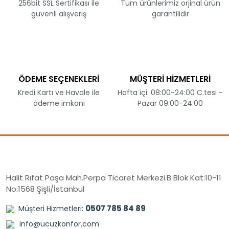
256bit SSL Sertifikası ile
Tüm ürünlerimiz orjinal ürün
güvenli alışveriş
garantilidir
ÖDEME SEÇENEKLERİ
MÜŞTERİ HİZMETLERİ
Kredi Kartı ve Havale ile
Hafta içi: 08:00-24:00 C.tesi -
ödeme imkanı
Pazar 09:00-24:00
Halit Rıfat Paşa Mah.Perpa Ticaret Merkezi.B Blok Kat:10-11
No:1568 Şişli/İstanbul
0507 785 84 89
Müşteri Hizmetleri:
info@ucuzkonfor.com