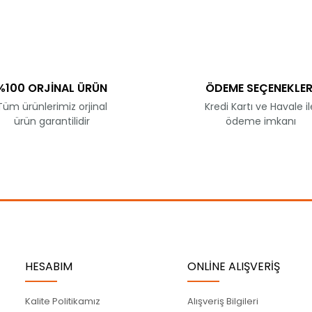
Bu ürüne ilk yorumu siz yapın!
Yorum Yaz
%100 ORJİNAL ÜRÜN
ÖDEME SEÇENEKLER
Tüm ürünlerimiz orjinal
Kredi Kartı ve Havale il
ürün garantilidir
ödeme imkanı
Gönder
HESABIM
ONLİNE ALIŞVERİŞ
Kalite Politikamız
Alışveriş Bilgileri