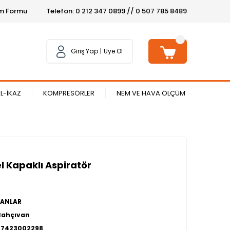
şim Formu
Telefon: 0 212 347 0899 // 0 507 785 8489
Giriş Yap
Üye Ol
L-İKAZ
KOMPRESÖRLER
NEM VE HAVA ÖLÇÜM
l Kapaklı Aspiratör
FANLAR
Bahçıvan
27423002298