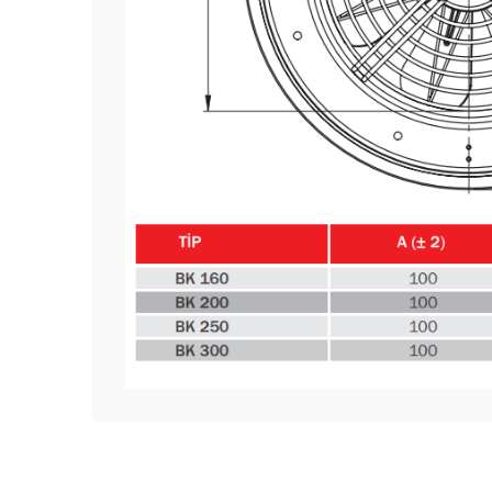
Bu ürünün fiyat bilgisi, resim, ürün açıklamalarında 
Görüş ve önerileriniz için teşekkür ederiz.