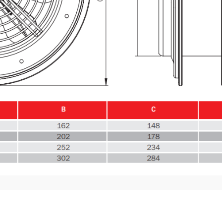
ve diğer konularda yetersiz gördüğünüz noktaları öneri formunu kullanar