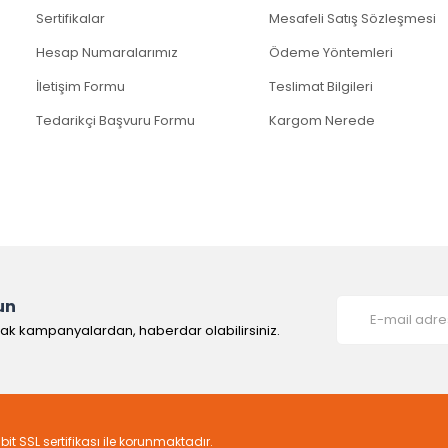
Sertifikalar
Mesafeli Satış Sözleşmesi
Hesap Numaralarımız
Ödeme Yöntemleri
İletişim Formu
Teslimat Bilgileri
Tedarikçi Başvuru Formu
Kargom Nerede
un
rak kampanyalardan, haberdar olabilirsiniz.
6bit SSL sertifikası ile korunmaktadır.