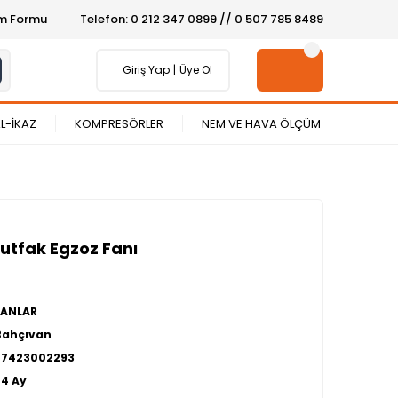
şim Formu
Telefon: 0 212 347 0899 // 0 507 785 8489
Giriş Yap
Üye Ol
L-İKAZ
KOMPRESÖRLER
NEM VE HAVA ÖLÇÜM
utfak Egzoz Fanı
FANLAR
Bahçıvan
27423002293
24 Ay