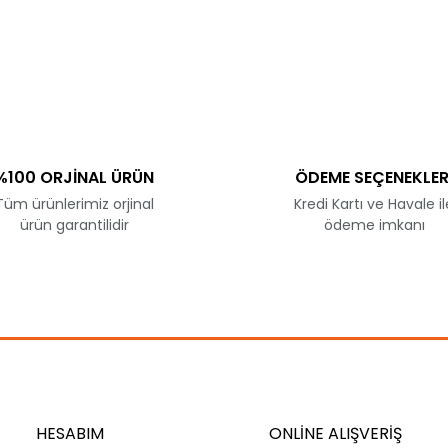
ve diğer konularda yetersiz gördüğünüz noktaları öneri formunu kullanar
Bu ürüne ilk yorumu siz yapın!
Yorum Yaz
%100 ORJİNAL ÜRÜN
ÖDEME SEÇENEKLER
Tüm ürünlerimiz orjinal
Kredi Kartı ve Havale il
ürün garantilidir
ödeme imkanı
Gönder
HESABIM
ONLİNE ALIŞVERİŞ