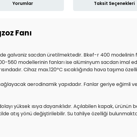
Yorumlar
Taksit Seçenekleri
zoz Fanı
övde galvaniz sacdan üretilmektedir. Bkef-r 400 modelinin f
-500-560 modellerinin fanları ise alüminyum sacdan imal e
sındadır. Cihaz max.120ºC sıcaklığında hava taşıma özelliğ
ş sağlayacak aerodinamik yapıdadır. Fanlar geriye eğimli 
olayı yüksek ısıya dayanıklıdır. Açılabilen kapak, ürünün
lde atış yönü değiştirilebilir. Su tahliye özelliği bulunmakta