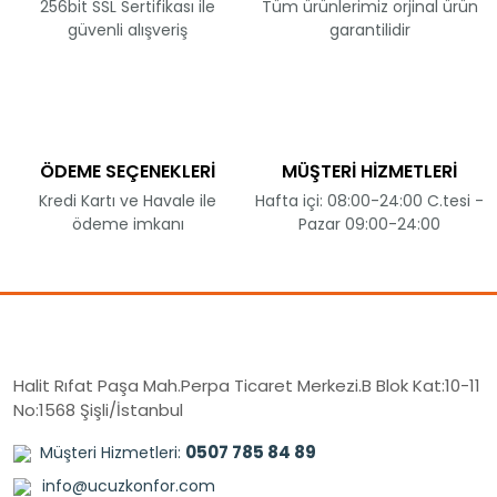
256bit SSL Sertifikası ile
Tüm ürünlerimiz orjinal ürün
güvenli alışveriş
garantilidir
ÖDEME SEÇENEKLERİ
MÜŞTERİ HİZMETLERİ
Kredi Kartı ve Havale ile
Hafta içi: 08:00-24:00 C.tesi -
ödeme imkanı
Pazar 09:00-24:00
Halit Rıfat Paşa Mah.Perpa Ticaret Merkezi.B Blok Kat:10-11
No:1568 Şişli/İstanbul
0507 785 84 89
Müşteri Hizmetleri:
info@ucuzkonfor.com