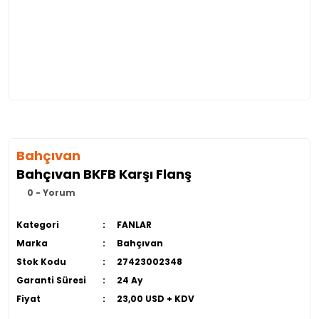
Bahçıvan
Bahçıvan BKFB Karşı Flanş
0 - Yorum
Kategori
FANLAR
Marka
Bahçıvan
Stok Kodu
27423002348
Garanti Süresi
24 Ay
Fiyat
23,00 USD + KDV