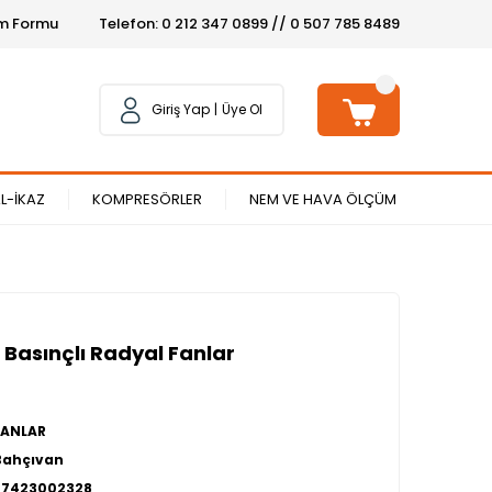
şim Formu
Telefon: 0 212 347 0899 // 0 507 785 8489
Giriş Yap
Üye Ol
L-İKAZ
KOMPRESÖRLER
NEM VE HAVA ÖLÇÜM
Basınçlı Radyal Fanlar
FANLAR
Bahçıvan
27423002328