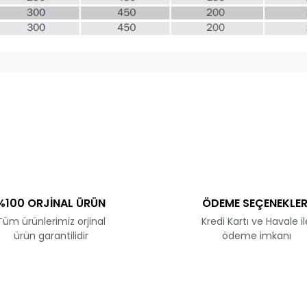
ve diğer konularda yetersiz gördüğünüz noktaları öneri formunu kullanar
Bu ürüne ilk yorumu siz yapın!
Yorum Yaz
%100 ORJİNAL ÜRÜN
ÖDEME SEÇENEKLER
Tüm ürünlerimiz orjinal
Kredi Kartı ve Havale il
ürün garantilidir
ödeme imkanı