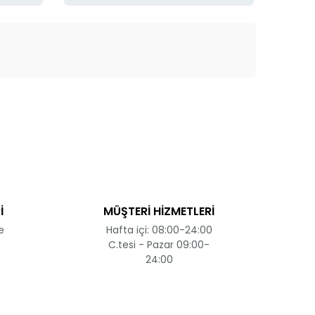
ak tarafımıza iletebilirsiniz.
İ
MÜŞTERİ HİZMETLERİ
e
Hafta içi: 08:00-24:00
C.tesi - Pazar 09:00-
24:00