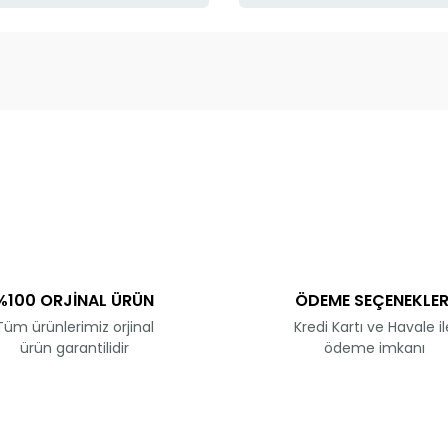
ve diğer konularda yetersiz gördüğünüz noktaları öneri formunu kullanar
Bu ürüne ilk yorumu siz yapın!
Yorum Yaz
%100 ORJİNAL ÜRÜN
ÖDEME SEÇENEKLER
Tüm ürünlerimiz orjinal
Kredi Kartı ve Havale il
ürün garantilidir
ödeme imkanı