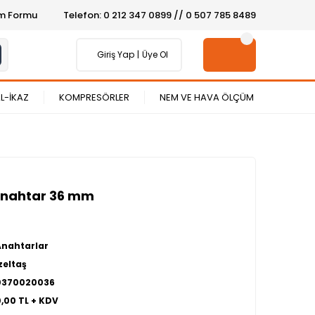
şim Formu
Telefon: 0 212 347 0899 // 0 507 785 8489
Giriş Yap
Üye Ol
L-İKAZ
KOMPRESÖRLER
NEM VE HAVA ÖLÇÜM
anahtar 36 mm
Anahtarlar
zeltaş
0370020036
0,00 TL + KDV