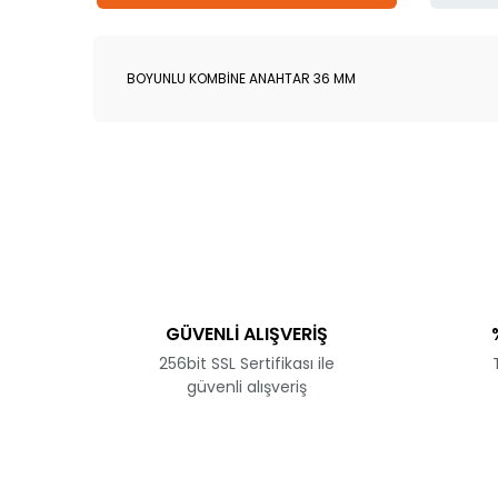
BOYUNLU KOMBİNE ANAHTAR 36 MM
Bu ürünün fiyat bilgisi, resim, ürün açıklamalarında 
Görüş ve önerileriniz için teşekkür ederiz.
Ürün resmi kalitesiz, bozuk veya görüntülenemiyor.
Ürün açıklamasında eksik bilgiler bulunuyor.
Ürün bilgilerinde hatalar bulunuyor.
GÜVENLİ ALIŞVERİŞ
Ürün fiyatı diğer sitelerden daha pahalı.
256bit SSL Sertifikası ile
Bu ürüne benzer farklı alternatifler olmalı.
güvenli alışveriş