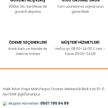
GÜVENLİ ALIŞVERİŞ
%100 ORJİNAL ÜRÜN
256bit SSL Sertifikası ile
Tüm ürünlerimiz orjinal ürün
güvenli alışveriş
garantilidir
ÖDEME SEÇENEKLERİ
MÜŞTERİ HİZMETLERİ
Kredi Kartı ve Havale ile
Hafta içi: 08:00-24:00 C.tesi -
ödeme imkanı
Pazar 09:00-24:00
Halit Rıfat Paşa Mah.Perpa Ticaret Merkezi.B Blok Kat:10-11
No:1568 Şişli/İstanbul
0507 785 84 89
Müşteri Hizmetleri: