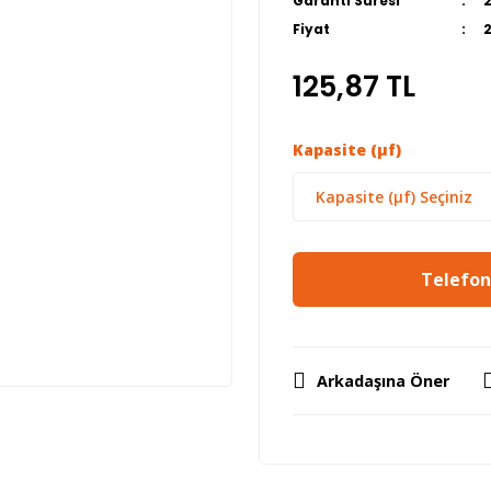
Garanti Süresi
Fiyat
125,87 TL
Kapasite (µf)
Telefon 
Arkadaşına Öner