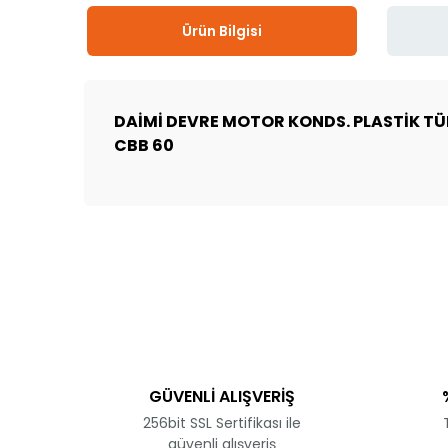
Ürün Bilgisi
DAİMİ DEVRE MOTOR KONDS. PLASTİK TÜP
CBB 60
Bu ürünün fiyat bilgisi, resim, ürün açıklamalarında 
Görüş ve önerileriniz için teşekkür ederiz.
Ürün resmi kalitesiz, bozuk veya görüntülenemiyor.
Ürün açıklamasında eksik bilgiler bulunuyor.
Ürün bilgilerinde hatalar bulunuyor.
GÜVENLİ ALIŞVERİŞ
Ürün fiyatı diğer sitelerden daha pahalı.
256bit SSL Sertifikası ile
Bu ürüne benzer farklı alternatifler olmalı.
güvenli alışveriş