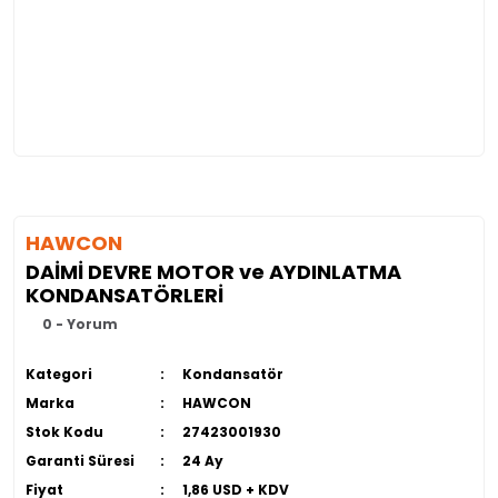
HAWCON
DAİMİ DEVRE MOTOR ve AYDINLATMA
KONDANSATÖRLERİ
0 - Yorum
Kategori
Kondansatör
Marka
HAWCON
Stok Kodu
27423001930
Garanti Süresi
24 Ay
Fiyat
1,86 USD + KDV