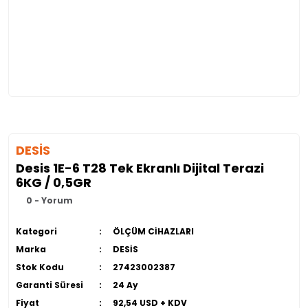
DESİS
Desis 1E-6 T28 Tek Ekranlı Dijital Terazi
6KG / 0,5GR
0 - Yorum
Kategori
ÖLÇÜM CİHAZLARI
Marka
DESİS
Stok Kodu
27423002387
Garanti Süresi
24 Ay
Fiyat
92,54 USD + KDV