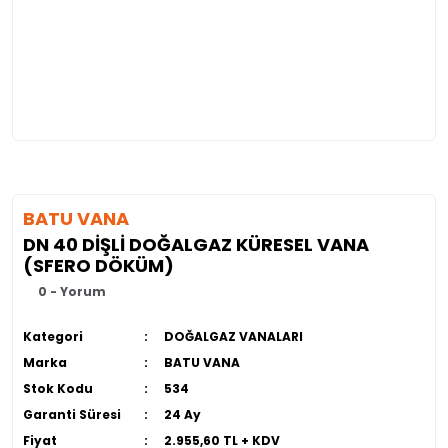
BATU VANA
DN 40 DİŞLİ DOĞALGAZ KÜRESEL VANA
(SFERO DÖKÜM)
0 - Yorum
Kategori
DOĞALGAZ VANALARI
Marka
BATU VANA
Stok Kodu
534
Garanti Süresi
24 Ay
Fiyat
2.955,60 TL + KDV