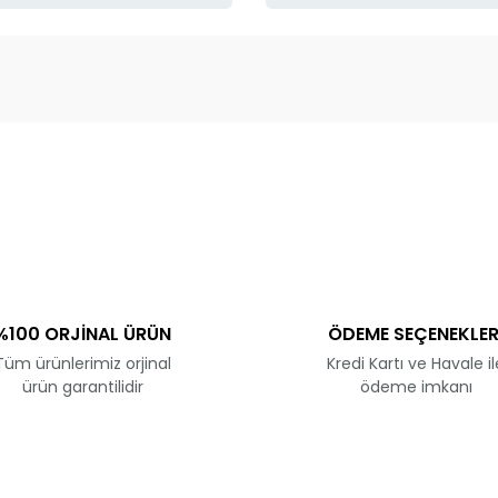
ve diğer konularda yetersiz gördüğünüz noktaları öneri formunu kullanar
Bu ürüne ilk yorumu siz yapın!
Yorum Yaz
%100 ORJİNAL ÜRÜN
ÖDEME SEÇENEKLER
Tüm ürünlerimiz orjinal
Kredi Kartı ve Havale il
ürün garantilidir
ödeme imkanı