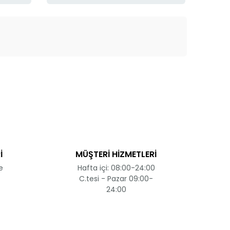
ak tarafımıza iletebilirsiniz.
İ
MÜŞTERİ HİZMETLERİ
e
Hafta içi: 08:00-24:00
C.tesi - Pazar 09:00-
24:00