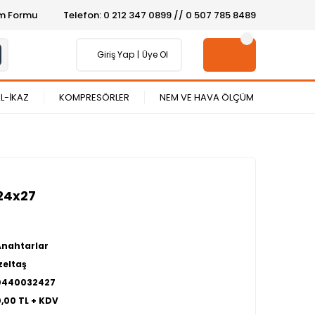
şim Formu
Telefon: 0 212 347 0899 // 0 507 785 8489
Giriş Yap
Üye Ol
L-İKAZ
KOMPRESÖRLER
NEM VE HAVA ÖLÇÜM
 24x27
Anahtarlar
zeltaş
0440032427
0,00 TL + KDV