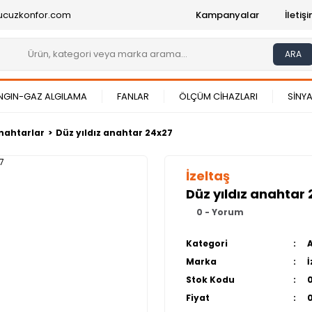
ucuzkonfor.com
Kampanyalar
İleti
ARA
NGIN-GAZ ALGILAMA
FANLAR
ÖLÇÜM CİHAZLARI
SİNYA
nahtarlar
Düz yıldız anahtar 24x27
İzeltaş
Düz yıldız anahtar
0 - Yorum
Kategori
Marka
İ
Stok Kodu
Fiyat