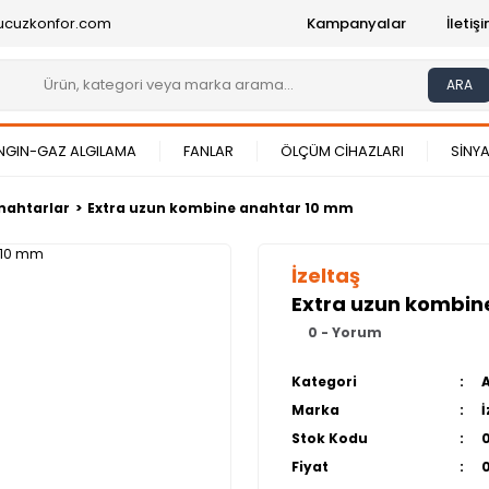
ucuzkonfor.com
Kampanyalar
İleti
ARA
NGIN-GAZ ALGILAMA
FANLAR
ÖLÇÜM CİHAZLARI
SİNYA
nahtarlar
Extra uzun kombine anahtar 10 mm
İzeltaş
Extra uzun kombin
0 - Yorum
Kategori
Marka
İ
Stok Kodu
Fiyat