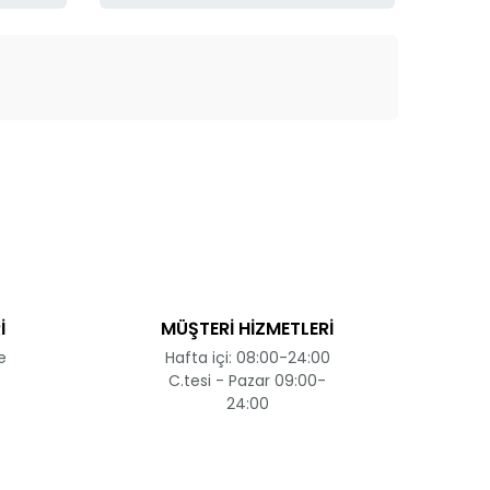
ak tarafımıza iletebilirsiniz.
İ
MÜŞTERİ HİZMETLERİ
e
Hafta içi: 08:00-24:00
C.tesi - Pazar 09:00-
24:00