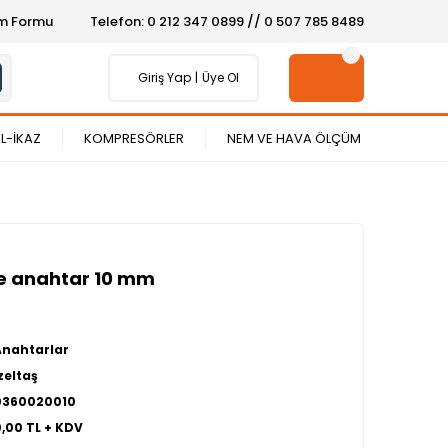
şim Formu
Telefon: 0 212 347 0899 // 0 507 785 8489
Giriş Yap
Üye Ol
L-İKAZ
KOMPRESÖRLER
NEM VE HAVA ÖLÇÜM
e anahtar 10 mm
Anahtarlar
zeltaş
0360020010
0,00 TL + KDV