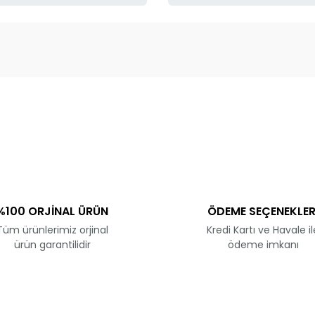
ve diğer konularda yetersiz gördüğünüz noktaları öneri formunu kullanar
Bu ürüne ilk yorumu siz yapın!
Yorum Yaz
%100 ORJİNAL ÜRÜN
ÖDEME SEÇENEKLER
Tüm ürünlerimiz orjinal
Kredi Kartı ve Havale il
ürün garantilidir
ödeme imkanı