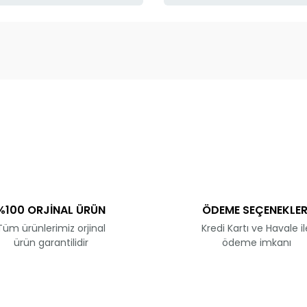
ve diğer konularda yetersiz gördüğünüz noktaları öneri formunu kullanar
Bu ürüne ilk yorumu siz yapın!
Yorum Yaz
%100 ORJİNAL ÜRÜN
ÖDEME SEÇENEKLER
Tüm ürünlerimiz orjinal
Kredi Kartı ve Havale il
ürün garantilidir
ödeme imkanı