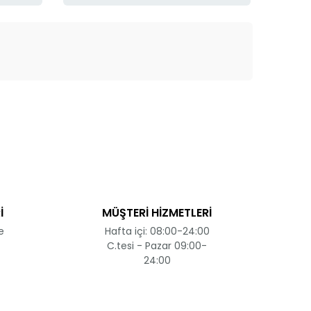
ak tarafımıza iletebilirsiniz.
İ
MÜŞTERİ HİZMETLERİ
e
Hafta içi: 08:00-24:00
C.tesi - Pazar 09:00-
24:00