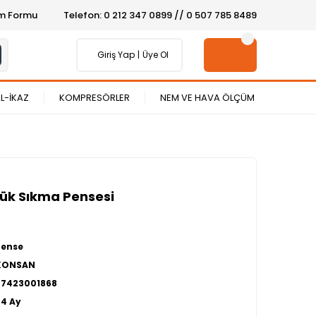
şim Formu
Telefon: 0 212 347 0899 // 0 507 785 8489
Giriş Yap
Üye Ol
L-İKAZ
KOMPRESÖRLER
NEM VE HAVA ÖLÇÜM
ük Sıkma Pensesi
Pense
KONSAN
27423001868
24 Ay