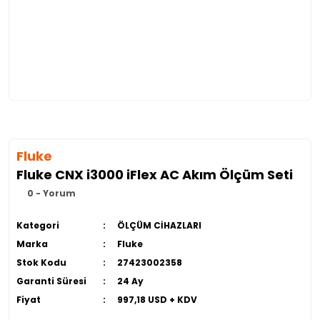
Fluke
Fluke CNX i3000 iFlex AC Akım Ölçüm Seti
0 - Yorum
Kategori
ÖLÇÜM CİHAZLARI
Marka
Fluke
Stok Kodu
27423002358
Garanti Süresi
24 Ay
Fiyat
997,18 USD + KDV