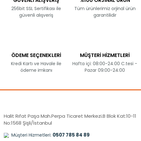
GÜVENLİ ALIŞVERİŞ
%100 ORJİNAL ÜRÜN
256bit SSL Sertifikası ile
Tüm ürünlerimiz orjinal ürün
güvenli alışveriş
garantilidir
ÖDEME SEÇENEKLERİ
MÜŞTERİ HİZMETLERİ
Kredi Kartı ve Havale ile
Hafta içi: 08:00-24:00 C.tesi -
ödeme imkanı
Pazar 09:00-24:00
Halit Rıfat Paşa Mah.Perpa Ticaret Merkezi.B Blok Kat:10-11
No:1568 Şişli/İstanbul
0507 785 84 89
Müşteri Hizmetleri: