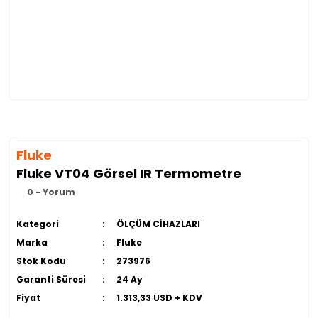
Fluke
Fluke VT04 Görsel IR Termometre
0 - Yorum
Kategori
ÖLÇÜM CİHAZLARI
Marka
Fluke
Stok Kodu
273976
Garanti Süresi
24 Ay
Fiyat
1.313,33 USD + KDV