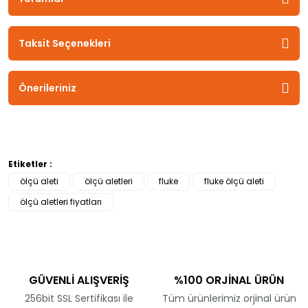
Taksit Seçenekleri
Önerileriniz
Etiketler :
ölçü aleti
ölçü aletleri
fluke
fluke ölçü aleti
ölçü aletleri fiyatları
GÜVENLİ ALIŞVERİŞ
%100 ORJİNAL ÜRÜN
256bit SSL Sertifikası ile
Tüm ürünlerimiz orjinal ürün