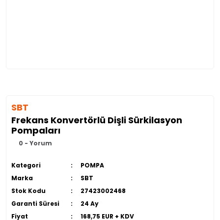
SBT
Frekans Konvertörlü Dişli Sürkilasyon
Pompaları
0 - Yorum
Kategori
POMPA
Marka
SBT
Stok Kodu
27423002468
Garanti Süresi
24 Ay
Fiyat
168,75 EUR + KDV