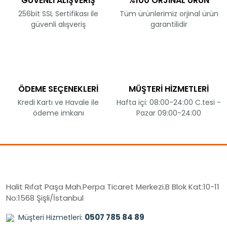
GÜVENLİ ALIŞVERİŞ
%100 ORJİNAL ÜRÜN
256bit SSL Sertifikası ile
Tüm ürünlerimiz orjinal ürün
güvenli alışveriş
garantilidir
ÖDEME SEÇENEKLERİ
MÜŞTERİ HİZMETLERİ
Kredi Kartı ve Havale ile
Hafta içi: 08:00-24:00 C.tesi -
ödeme imkanı
Pazar 09:00-24:00
Halit Rıfat Paşa Mah.Perpa Ticaret Merkezi.B Blok Kat:10-11
No:1568 Şişli/İstanbul
0507 785 84 89
Müşteri Hizmetleri: