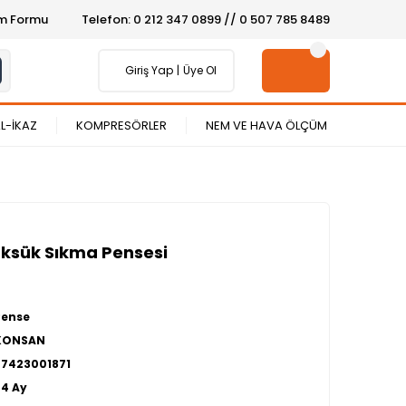
şim Formu
Telefon: 0 212 347 0899 // 0 507 785 8489
Giriş Yap
Üye Ol
L-İKAZ
KOMPRESÖRLER
NEM VE HAVA ÖLÇÜM
ksük Sıkma Pensesi
Pense
KONSAN
27423001871
24 Ay