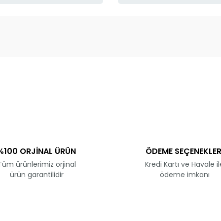
ve diğer konularda yetersiz gördüğünüz noktaları öneri formunu kullanar
Bu ürüne ilk yorumu siz yapın!
Yorum Yaz
%100 ORJİNAL ÜRÜN
ÖDEME SEÇENEKLER
Tüm ürünlerimiz orjinal
Kredi Kartı ve Havale il
ürün garantilidir
ödeme imkanı