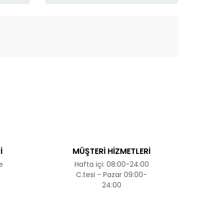
ak tarafımıza iletebilirsiniz.
İ
MÜŞTERİ HİZMETLERİ
e
Hafta içi: 08:00-24:00
C.tesi - Pazar 09:00-
24:00