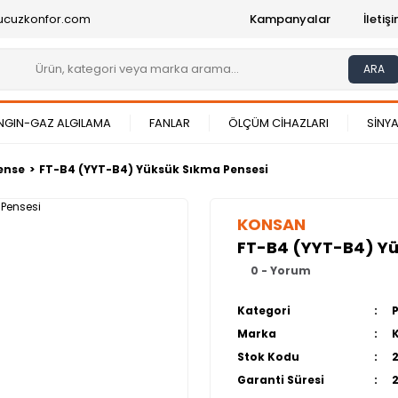
ucuzkonfor.com
Kampanyalar
İleti
ARA
NGIN-GAZ ALGILAMA
FANLAR
ÖLÇÜM CİHAZLARI
SİNYA
ense
FT-B4 (YYT-B4) Yüksük Sıkma Pensesi
KONSAN
FT-B4 (YYT-B4) Yü
0 - Yorum
Kategori
Marka
Stok Kodu
Garanti Süresi