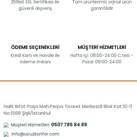
256bit SSL Sertifikası ile
Tüm ürünlerimiz orjinal ürün
güvenli alışveriş
garantilidir
ÖDEME SEÇENEKLERİ
MÜŞTERİ HİZMETLERİ
Kredi Kartı ve Havale ile
Hafta içi: 08:00-24:00 C.tesi -
ödeme imkanı
Pazar 09:00-24:00
Halit Rıfat Paşa Mah.Perpa Ticaret Merkezi.B Blok Kat:10-11
No:1568 Şişli/İstanbul
0507 785 84 89
Müşteri Hizmetleri:
info@ucuzkonfor.com