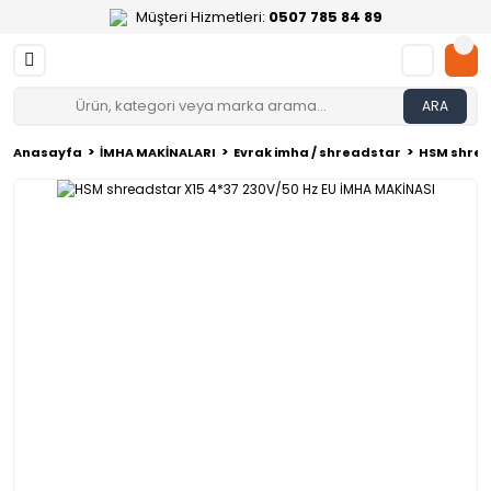
Müşteri Hizmetleri:
0507 785 84 89
ARA
Anasayfa
İMHA MAKİNALARI
Evrak imha / shreadstar
HSM shread