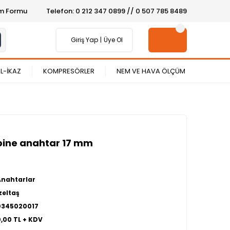
şim Formu
Telefon: 0 212 347 0899 // 0 507 785 8489
Giriş Yap
Üye Ol
L-İKAZ
KOMPRESÖRLER
NEM VE HAVA ÖLÇÜM
mbine anahtar 17 mm
Anahtarlar
zeltaş
0345020017
0,00 TL + KDV