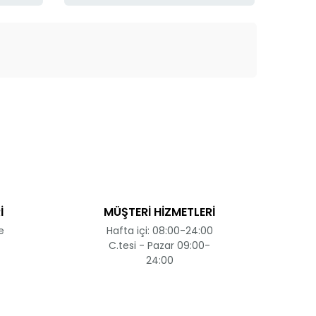
ak tarafımıza iletebilirsiniz.
İ
MÜŞTERİ HİZMETLERİ
e
Hafta içi: 08:00-24:00
C.tesi - Pazar 09:00-
24:00