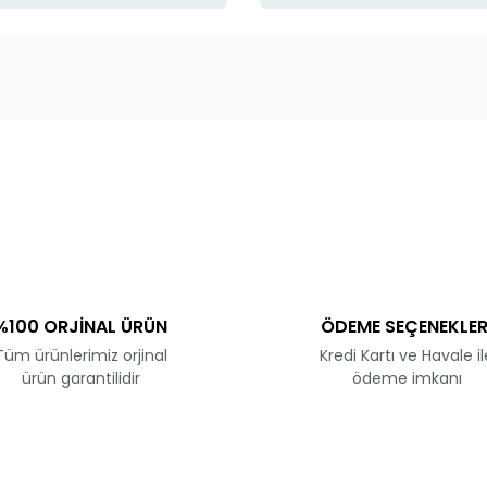
ve diğer konularda yetersiz gördüğünüz noktaları öneri formunu kullanar
Bu ürüne ilk yorumu siz yapın!
Yorum Yaz
%100 ORJİNAL ÜRÜN
ÖDEME SEÇENEKLER
Tüm ürünlerimiz orjinal
Kredi Kartı ve Havale il
ürün garantilidir
ödeme imkanı