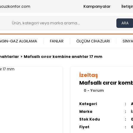
ucuzkonfor.com
Kampanyalar
İleti
ARA
NGIN-GAZ ALGILAMA
FANLAR
ÖLÇÜM CİHAZLARI
SİNYA
nahtarlar
Mafsallı cırcır kombine anahtar 17 mm
İzeltaş
Mafsallı cırcır ko
0 - Yorum
Kategori
Marka
İ
Stok Kodu
Fiyat