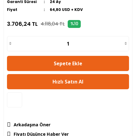
Garanti Süresi
24 Ay
Fiyat
64,80 USD + KDV
3.706,24 TL
4.118,04 TL
%10
Sepete Ekle
Hızlı Satın Al
Arkadaşına Öner
Fiyatı Düşünce Haber Ver