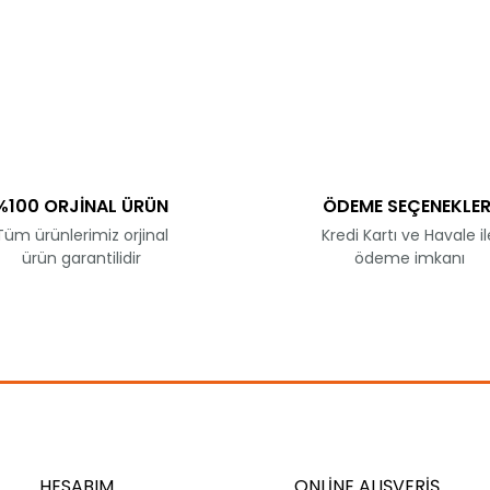
ve diğer konularda yetersiz gördüğünüz noktaları öneri formunu kullanar
Bu ürüne ilk yorumu siz yapın!
Yorum Yaz
%100 ORJİNAL ÜRÜN
ÖDEME SEÇENEKLER
Tüm ürünlerimiz orjinal
Kredi Kartı ve Havale il
ürün garantilidir
ödeme imkanı
Gönder
HESABIM
ONLİNE ALIŞVERİŞ