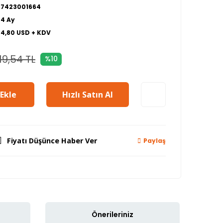
27423001664
24 Ay
64,80 USD + KDV
19,54 TL
%10
Ekle
Hızlı Satın Al
Fiyatı Düşünce Haber Ver
Paylaş
Önerileriniz