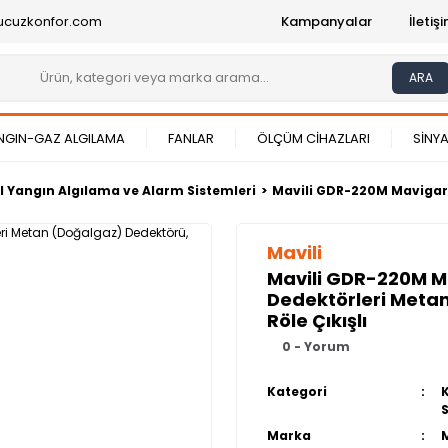
ucuzkonfor.com
Kampanyalar
İleti
ARA
NGIN-GAZ ALGILAMA
FANLAR
ÖLÇÜM CİHAZLARI
SİNYA
 Yangın Algılama ve Alarm Sistemleri
Mavili GDR-220M Mavigard
Mavili
Mavili GDR-220M M
Dedektörleri Meta
Röle Çıkışlı
0 - Yorum
Kategori
Marka