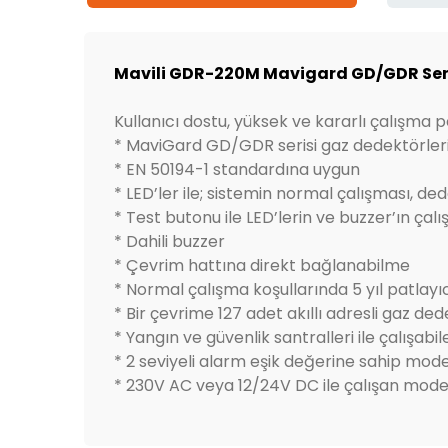
Mavili GDR-220M Mavigard GD/GDR Seris
Kullanıcı dostu, yüksek ve kararlı çalışma
* MaviGard GD/GDR serisi gaz dedektörleri
* EN 50194-1 standardına uygun
* LED’ler ile; sistemin normal çalışması, de
* Test butonu ile LED’lerin ve buzzer’ın çal
* Dahili buzzer
* Çevrim hattına direkt bağlanabilme
* Normal çalışma koşullarında 5 yıl patlay
* Bir çevrime 127 adet akıllı adresli gaz d
* Yangın ve güvenlik santralleri ile çalışabil
* 2 seviyeli alarm eşik değerine sahip mode
* 230V AC veya 12/24V DC ile çalışan mode