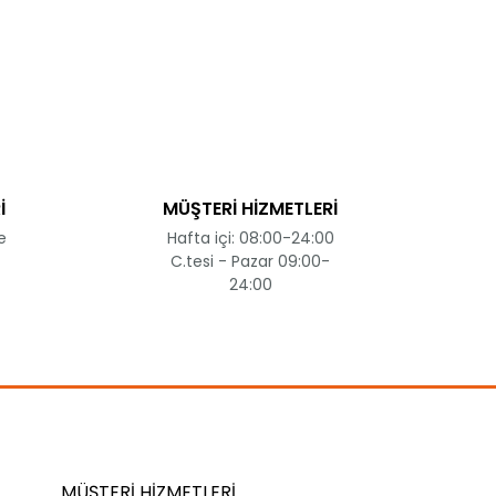
ak tarafımıza iletebilirsiniz.
İ
MÜŞTERİ HİZMETLERİ
e
Hafta içi: 08:00-24:00
C.tesi - Pazar 09:00-
24:00
MÜŞTERİ HİZMETLERİ