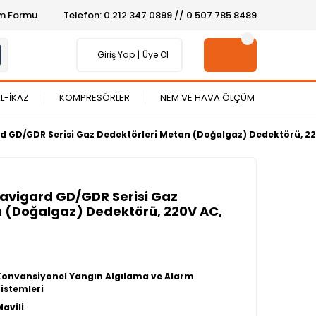
şim Formu
Telefon: 0 212 347 0899 // 0 507 785 8489
Giriş Yap
Üye Ol
L-İKAZ
KOMPRESÖRLER
NEM VE HAVA ÖLÇÜM
 GD/GDR Serisi Gaz Dedektörleri Metan (Doğalgaz) Dedektörü, 220V
avigard GD/GDR Serisi Gaz
n (Doğalgaz) Dedektörü, 220V AC,
Konvansiyonel Yangın Algılama ve Alarm
Sistemleri
Mavili