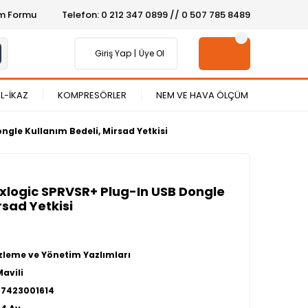
şim Formu
Telefon: 0 212 347 0899 // 0 507 785 8489
Giriş Yap
Üye Ol
L-İKAZ
KOMPRESÖRLER
NEM VE HAVA ÖLÇÜM
ngle Kullanım Bedeli, Mirsad Yetkisi
Maxlogic SPRVSR+ Plug-In USB Dongle
rsad Yetkisi
İzleme ve Yönetim Yazlımları
Mavili
27423001614