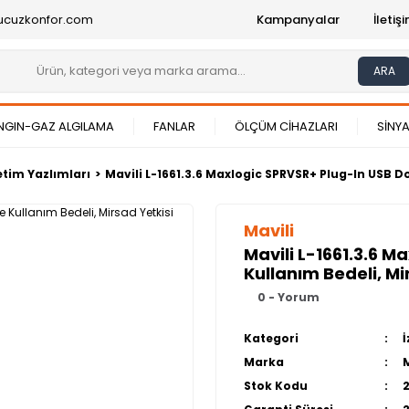
ucuzkonfor.com
Kampanyalar
İleti
ARA
NGIN-GAZ ALGILAMA
FANLAR
ÖLÇÜM CİHAZLARI
SİNYA
etim Yazlımları
Mavili L-1661.3.6 Maxlogic SPRVSR+ Plug-In USB Do
Mavili
Mavili L-1661.3.6 
Kullanım Bedeli, Mi
0 - Yorum
Kategori
Marka
Stok Kodu