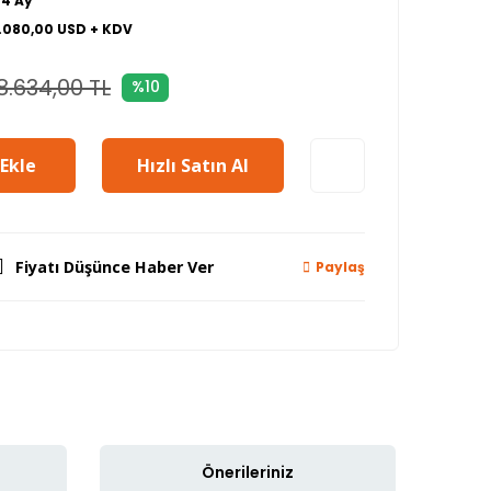
24 Ay
1.080,00 USD + KDV
8.634,00 TL
%10
Ekle
Hızlı Satın Al
Fiyatı Düşünce Haber Ver
Paylaş
Önerileriniz