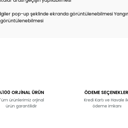
talar arası geçişin yapılabilmesi
lgiler pop-up şeklinde ekranda görüntülenebilmesi Yangın 
 görüntülenebilmesi
ve diğer konularda yetersiz gördüğünüz noktaları öneri formunu kullanar
Bu ürüne ilk yorumu siz yapın!
Yorum Yaz
%100 ORJİNAL ÜRÜN
ÖDEME SEÇENEKLER
Tüm ürünlerimiz orjinal
Kredi Kartı ve Havale il
ürün garantilidir
ödeme imkanı