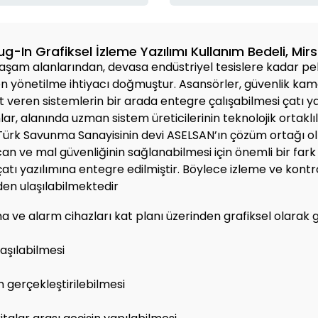
g-In Grafiksel İzleme Yazılımı Kullanım Bedeli, Mi
 yaşam alanlarından, devasa endüstriyel tesislere kadar pe
n yönetilme ihtiyacı doğmuştur. Asansörler, güvenlik kamer
et veren sistemlerin bir arada entegre çalışabilmesi çatı
r, alanında uzman sistem üreticilerinin teknolojik ortaklıl
Türk Savunma Sanayisinin devi ASELSAN’ın çözüm ortağı olması
n ve mal güvenliğinin sağlanabilmesi için önemli bir fark
çatı yazılımına entegre edilmiştir. Böylece izleme ve kont
nden ulaşılabilmektedir
 ve alarm cihazları kat planı üzerinden grafiksel olarak
laşılabilmesi
 gerçekleştirilebilmesi