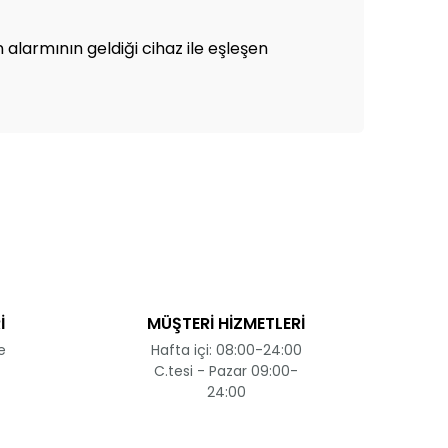
alarmının geldiği cihaz ile eşleşen
ak tarafımıza iletebilirsiniz.
İ
MÜŞTERİ HİZMETLERİ
e
Hafta içi: 08:00-24:00
C.tesi - Pazar 09:00-
24:00