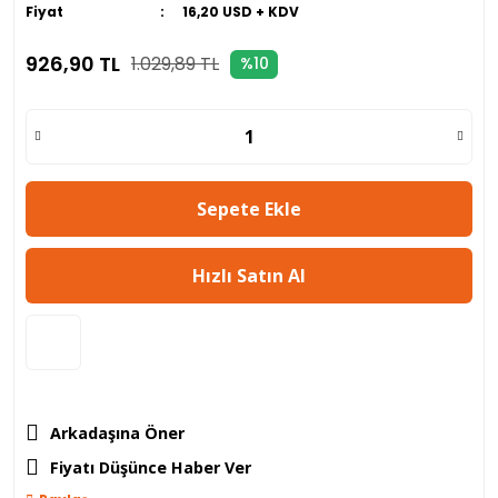
Fiyat
16,20 USD + KDV
926,90 TL
1.029,89 TL
%10
Sepete Ekle
Hızlı Satın Al
Arkadaşına Öner
Fiyatı Düşünce Haber Ver