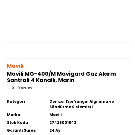
Mavili
Mavili MG-400/M Mavigard Gaz Alarm
Santrali 4 Kanallı, Marin
0 - Yorum
Kategori
Denizci Tipi Yangın Algılama ve
Söndürme Sistemleri
Marka
Mavili
Stok Kodu
27423001843
Garanti Süresi
24 Ay