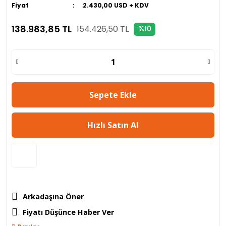
Fiyat
2.430,00 USD + KDV
138.983,85 TL
154.426,50 TL
%10
Sepete Ekle
Hızlı Satın Al
Arkadaşına Öner
Fiyatı Düşünce Haber Ver