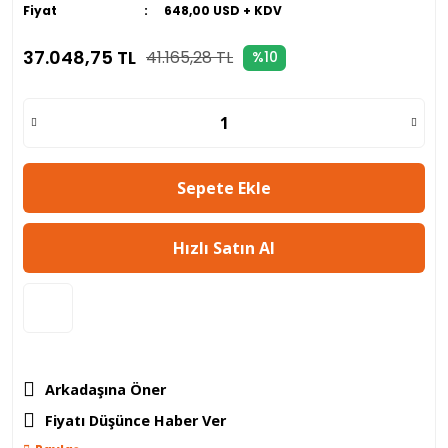
Fiyat
648,00 USD + KDV
37.048,75 TL
41.165,28 TL
%10
Sepete Ekle
Hızlı Satın Al
Arkadaşına Öner
Fiyatı Düşünce Haber Ver