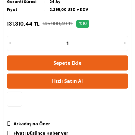
Garanti Süresi
24 Ay
Fiyat
2.295,00 USD + KDV
131.310,44 TL
145.900,49 TL
%10
Sepete Ekle
Hızlı Satın Al
Arkadaşına Öner
Fiyatı Düşünce Haber Ver