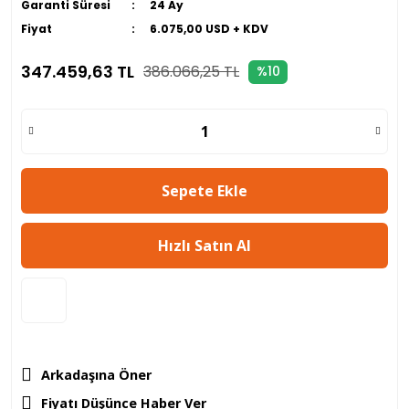
Garanti Süresi
24 Ay
Fiyat
6.075,00 USD + KDV
347.459,63 TL
386.066,25 TL
%10
Sepete Ekle
Hızlı Satın Al
Arkadaşına Öner
Fiyatı Düşünce Haber Ver