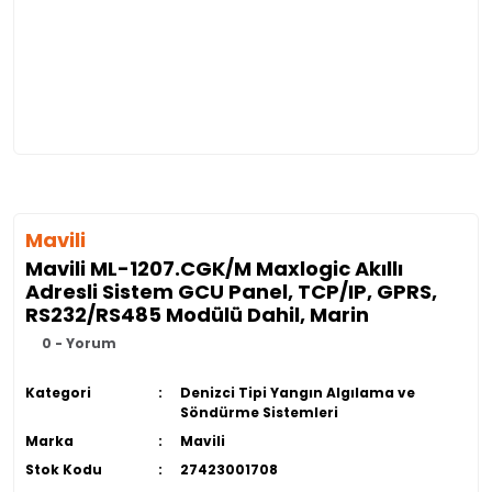
Mavili
Mavili ML-1207.CGK/M Maxlogic Akıllı
Adresli Sistem GCU Panel, TCP/IP, GPRS,
RS232/RS485 Modülü Dahil, Marin
0 - Yorum
Kategori
Denizci Tipi Yangın Algılama ve
Söndürme Sistemleri
Marka
Mavili
Stok Kodu
27423001708