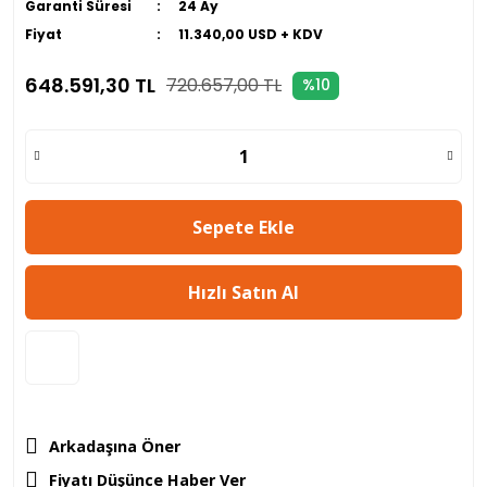
Garanti Süresi
24 Ay
Fiyat
11.340,00 USD + KDV
648.591,30 TL
720.657,00 TL
%10
Sepete Ekle
Hızlı Satın Al
Arkadaşına Öner
Fiyatı Düşünce Haber Ver