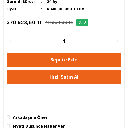
Garanti Süresi
24 Ay
Fiyat
6.480,00 USD + KDV
370.623,60 TL
411.804,00 TL
%10
Sepete Ekle
Hızlı Satın Al
Arkadaşına Öner
Fiyatı Düşünce Haber Ver