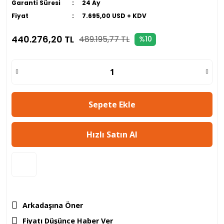
Garanti Süresi
24 Ay
Fiyat
7.695,00 USD + KDV
440.276,20 TL
489.195,77 TL
%10
Sepete Ekle
Hızlı Satın Al
Arkadaşına Öner
Fiyatı Düşünce Haber Ver