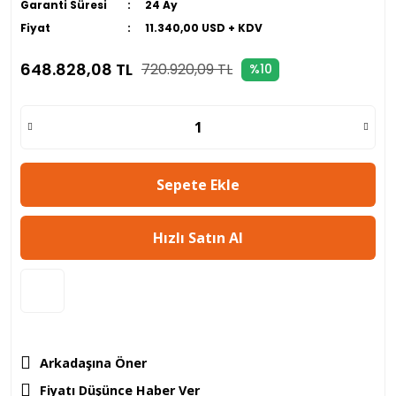
Garanti Süresi
24 Ay
Fiyat
11.340,00 USD + KDV
648.828,08 TL
720.920,09 TL
%10
Sepete Ekle
Hızlı Satın Al
Arkadaşına Öner
Fiyatı Düşünce Haber Ver