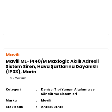
Mavili
Mavili ML-1440/M Maxlogic Akıllı Adresli
Sistem Siren, Hava Şartlarına Dayanıklı
(IP33), Marin
0 - Yorum
Kategori
Denizci Tipi Yangın Algılama ve
Söndürme Sistemleri
Marka
Mavili
Stok Kodu
27423001742