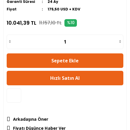
Garanti Süresi
24 Ay
Fiyat
175,50 USD + KDV
10.041,39 TL
11.157,10 TL
%10
Sepete Ekle
Hızlı Satın Al
Arkadaşına Öner
Fiyatı Düşünce Haber Ver