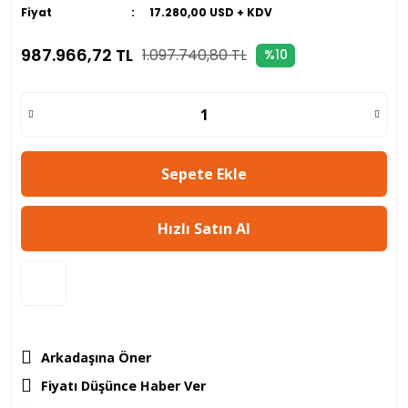
Fiyat
17.280,00 USD + KDV
987.966,72 TL
1.097.740,80 TL
%10
Sepete Ekle
Hızlı Satın Al
Arkadaşına Öner
Fiyatı Düşünce Haber Ver